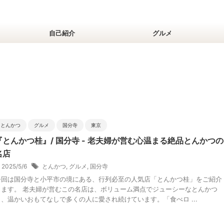
自己紹介
グルメ
とんかつ
グルメ
国分寺
東京
『とんかつ桂』/ 国分寺 - 老夫婦が営む心温まる絶品とんかつの
名店
2025/5/6
とんかつ
,
グルメ
,
国分寺
今回は国分寺と小平市の境にある、行列必至の人気店「とんかつ桂」をご紹介
します。 老夫婦が営むこの名店は、ボリューム満点でジューシーなとんかつ
と、温かいおもてなしで多くの人に愛され続けています。「食べロ ...