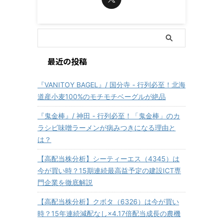
最近の投稿
『VANITOY BAGEL』/ 国分寺 - 行列必至！北海
道産小麦100%のモチモチベーグルが絶品
『鬼金棒』/ 神田 - 行列必至！「鬼金棒」のカ
ラシビ味噌ラーメンが病みつきになる理由と
は？
【高配当株分析】シーティーエス（4345）は
今が買い時？15期連続最高益予定の建設ICT専
門企業を徹底解説
【高配当株分析】クボタ（6326）は今が買い
時？15年連続減配なし×4.17倍配当成長の農機