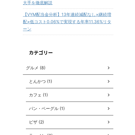
大手を徹底解説
【VYM配当金分析】13年連続減配なし×継続増
配×低コスト0.06%で実現する年率11.36%リタ
ーン
カテゴリー
グルメ (8)
とんかつ (1)
カフェ (1)
パン・ベーグル (1)
ピザ (2)