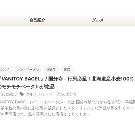
自己紹介
グルメ
グルメ
パン・ベーグル
国分寺
東京
『VANITOY BAGEL』/ 国分寺 - 行列必至！北海道産小麦100%
のモチモチベーグルが絶品
2025/8/3
グルメ
,
パン・ベーグル
,
国分寺
VANITOY BAGEL（バニトイベーグル）とは 国分寺駅北口から徒歩7分、早稲
実業学校の目の前にある黒を基調としたスタイリッシュな外観が目を引くベー
グル専門店です。黒を基調とした店構えでとてもカ ...