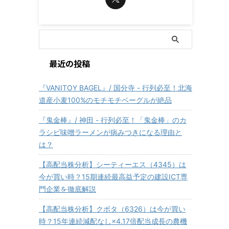
最近の投稿
『VANITOY BAGEL』/ 国分寺 - 行列必至！北海
道産小麦100%のモチモチベーグルが絶品
『鬼金棒』/ 神田 - 行列必至！「鬼金棒」のカ
ラシビ味噌ラーメンが病みつきになる理由と
は？
【高配当株分析】シーティーエス（4345）は
今が買い時？15期連続最高益予定の建設ICT専
門企業を徹底解説
【高配当株分析】クボタ（6326）は今が買い
時？15年連続減配なし×4.17倍配当成長の農機