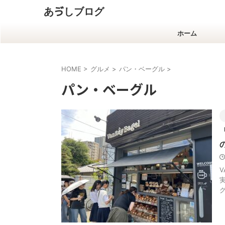
あゔしブログ
ホーム
HOME
>
グルメ
>
パン・ベーグル
>
パン・ベーグル