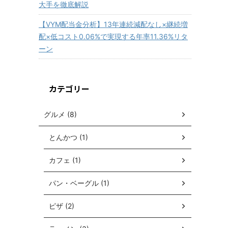
大手を徹底解説
【VYM配当金分析】13年連続減配なし×継続増
配×低コスト0.06%で実現する年率11.36%リタ
ーン
カテゴリー
グルメ (8)
とんかつ (1)
カフェ (1)
パン・ベーグル (1)
ピザ (2)