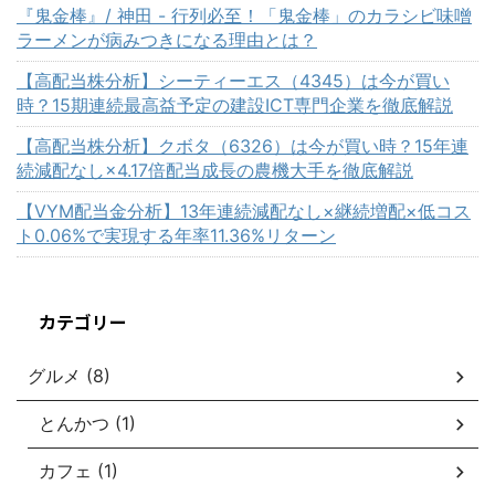
『鬼金棒』/ 神田 - 行列必至！「鬼金棒」のカラシビ味噌
ラーメンが病みつきになる理由とは？
【高配当株分析】シーティーエス（4345）は今が買い
時？15期連続最高益予定の建設ICT専門企業を徹底解説
【高配当株分析】クボタ（6326）は今が買い時？15年連
続減配なし×4.17倍配当成長の農機大手を徹底解説
【VYM配当金分析】13年連続減配なし×継続増配×低コス
ト0.06%で実現する年率11.36%リターン
カテゴリー
グルメ (8)
とんかつ (1)
カフェ (1)